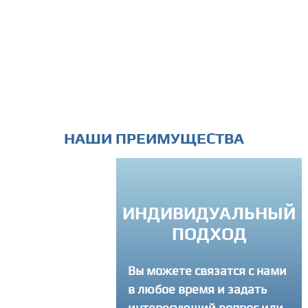
НАШИ ПРЕИМУЩЕСТВА
ИНДИВИДУАЛЬНЫЙ
СЛУГИ "ПОД
ПОДХОД
КЛЮЧ"
Вы можете связатся с нами
 мучаем вас
ми терминами и
в любое время и задать
ами, а делаем все
интересующий вопрос или