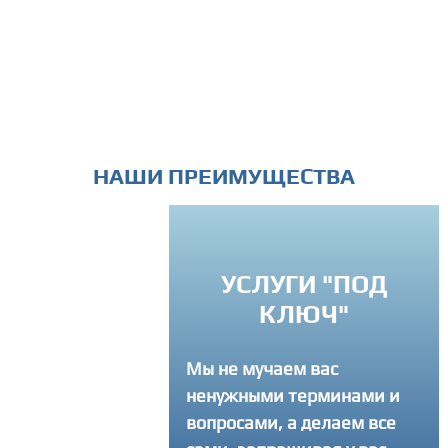
НАШИ ПРЕИМУЩЕСТВА
УСЛУГИ "ПОД
РЕМЛЕНИЕ К
КЛЮЧ"
ВЕРШЕНСТВУ
Мы не мучаем вас
егда советуем
ненужными терминами и
там как лучше
ать свой интернет-
вопросами, а делаем все
 и делаем столько